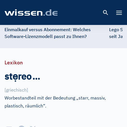
Open 
Einmalkauf versus Abonnement: Welches
Lego St
Software-Lizenzmodell passt zu Ihnen?
seit Jah
Lexikon
ẹ
st
reo
...
[
griechisch
]
Worbestandteil mit der Bedeutung „starr, massiv,
plastisch, räumlich“.