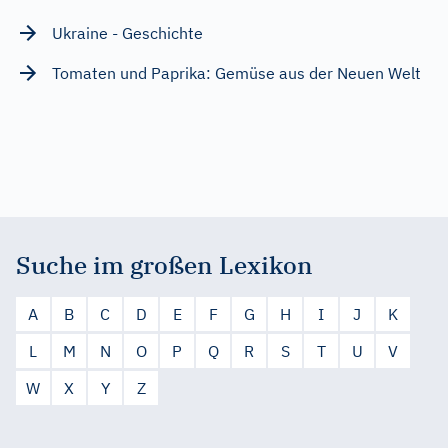
Ukraine - Geschichte
Tomaten und Paprika: Gemüse aus der Neuen Welt
Suche im großen Lexikon
A
B
C
D
E
F
G
H
I
J
K
L
M
N
O
P
Q
R
S
T
U
V
W
X
Y
Z