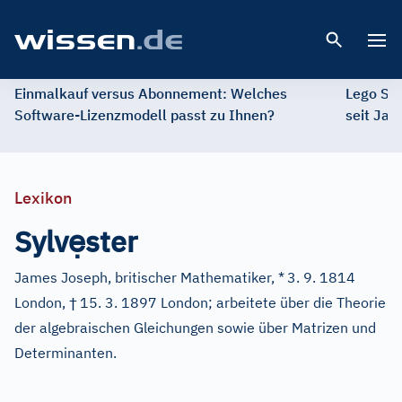
Open 
Einmalkauf versus Abonnement: Welches
Lego St
Software-Lizenzmodell passt zu Ihnen?
seit Jah
Lexikon
ẹ
Sylv
ster
James Joseph, britischer Mathematiker, *
3. 9. 1814
†
London,
15. 3. 1897 London; arbeitete über die Theorie
der algebraischen Gleichungen sowie über Matrizen und
Determinanten.