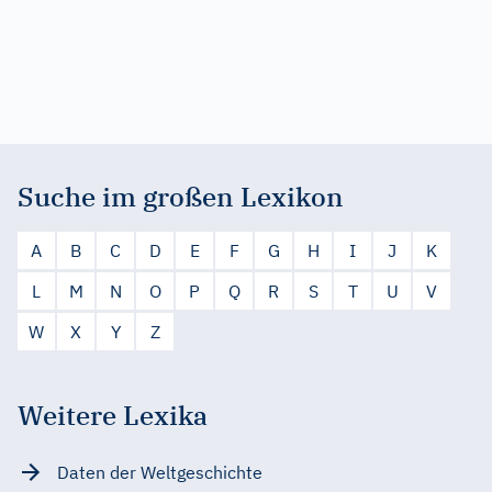
Suche im großen Lexikon
A
B
C
D
E
F
G
H
I
J
K
L
M
N
O
P
Q
R
S
T
U
V
W
X
Y
Z
Weitere Lexika
Daten der Weltgeschichte