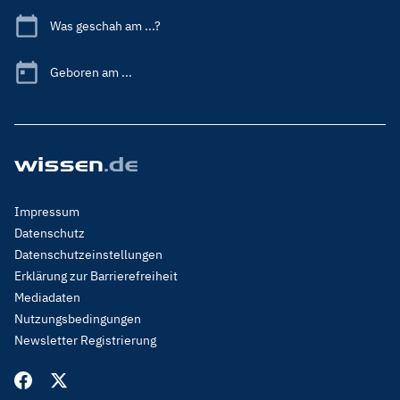
Was geschah am ...?
Geboren am ...
Footer
Impressum
Menu
Datenschutz
Legal
Datenschutzeinstellungen
Erklärung zur Barrierefreiheit
Mediadaten
Nutzungsbedingungen
Newsletter Registrierung