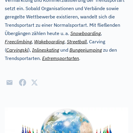
Vermarktung und Kommerzialisierung der Trendsportart
setzt ein. Sobald Organisationen und Verbände sowie
geregelte Wettbewerbe existieren, wandelt sich die
Trendsportart zu einer Normalsportart. Mit fließenden
Übergängen zählen heute u.
a.
Snowboarding
,
Freeclimbing
,
Wakeboarding
,
Streetball
, Carving
(
Carvingski
),
Inlineskating
und
Bungeejumping
zu den
Trendsportarten.
Extremsportarten
.