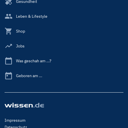
Gesundheit
Leben & Lifestyle
Shop
Jobs
Was geschah am ...?
Geboren am ...
Footer
Impressum
Menu
Datenschutz