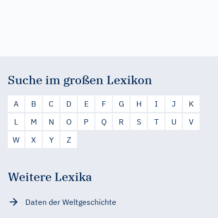
Suche im großen Lexikon
A
B
C
D
E
F
G
H
I
J
K
L
M
N
O
P
Q
R
S
T
U
V
W
X
Y
Z
Weitere Lexika
Daten der Weltgeschichte