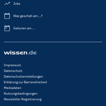
Jobs
Was geschah am ...?
Geboren am ...
Footer
Impressum
Menu
Datenschutz
Legal
Datenschutzeinstellungen
Erklärung zur Barrierefreiheit
Mediadaten
Nutzungsbedingungen
Newsletter Registrierung