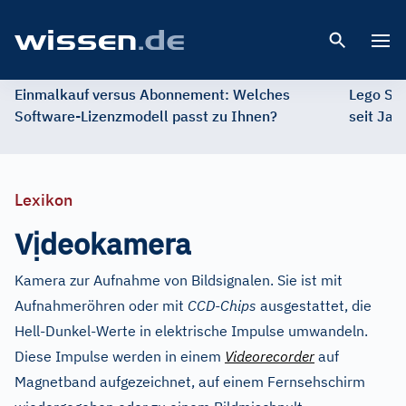
Open 
Einmalkauf versus Abonnement: Welches
Lego St
Software-Lizenzmodell passt zu Ihnen?
seit Jah
Lexikon
ị
V
deokamera
Kamera zur Aufnahme von Bildsignalen. Sie ist mit
Aufnahmeröhren oder mit
CCD-Chips
ausgestattet, die
Hell-Dunkel-Werte in elektrische Impulse umwandeln.
Diese Impulse werden in einem
Videorecorder
auf
Magnetband aufgezeichnet, auf einem Fernsehschirm