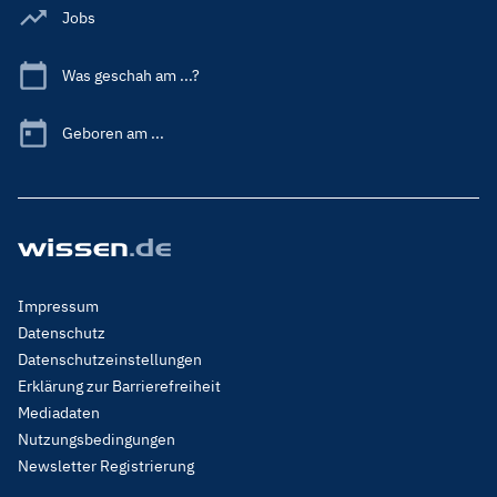
Jobs
Was geschah am ...?
Geboren am ...
Footer
Impressum
Menu
Datenschutz
Legal
Datenschutzeinstellungen
Erklärung zur Barrierefreiheit
Mediadaten
Nutzungsbedingungen
Newsletter Registrierung