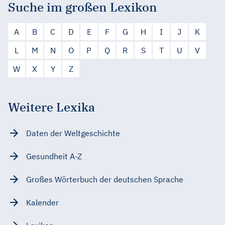
Suche im großen Lexikon
A
B
C
D
E
F
G
H
I
J
K
L
M
N
O
P
Q
R
S
T
U
V
W
X
Y
Z
Weitere Lexika
Daten der Weltgeschichte
Gesundheit A-Z
Großes Wörterbuch der deutschen Sprache
Kalender