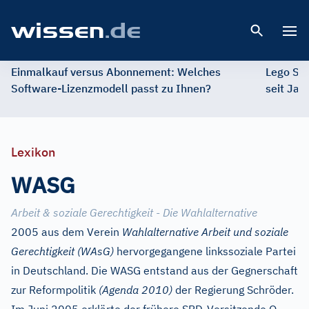
Open 
Einmalkauf versus Abonnement: Welches
Lego St
Software-Lizenzmodell passt zu Ihnen?
seit Jah
Lexikon
WASG
Arbeit & soziale Gerechtigkeit - Die Wahlalternative
2005 aus dem Verein
Wahlalternative Arbeit und soziale
Gerechtigkeit (WAsG)
hervorgegangene linkssoziale Partei
in Deutschland. Die WASG entstand aus der Gegnerschaft
zur Reformpolitik
(Agenda 2010)
der Regierung Schröder.