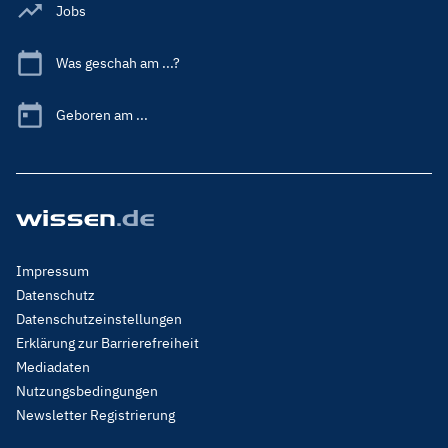
Jobs
Was geschah am ...?
Geboren am ...
Footer
Impressum
Menu
Datenschutz
Legal
Datenschutzeinstellungen
Erklärung zur Barrierefreiheit
Mediadaten
Nutzungsbedingungen
Newsletter Registrierung