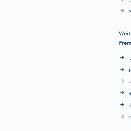
M
Weit
Frem
D
e
a
R
e