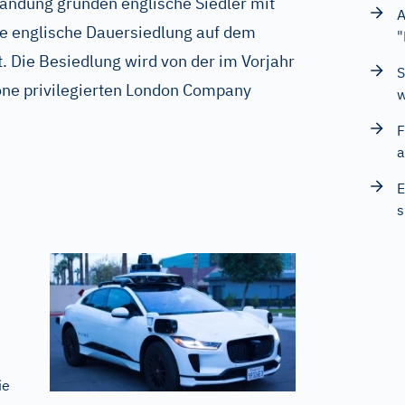
andung gründen englische Siedler mit
A
te englische Dauersiedlung auf dem
"
 Die Besiedlung wird von der im Vorjahr
S
one privilegierten London Company
w
F
a
E
s
ie