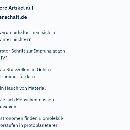
ere Artikel auf
enschaft.de
arum erkältet man sich im
inter leichter?
rster Schritt zur Impfung gegen
HIV?
ie Stützzellen im Gehirn
lzheimer fördern
in Hauch von Material
ie sich Menschenmassen
bewegen
stronomen finden Biomolekül-
orstufen in protoplanetarer