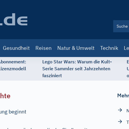
Gesundheit
Reisen
Natur & Umwelt
Technik
Le
 Abonnement:
Lego Star Wars: Warum die Kult-
E
Lizenzmodell
Serie Sammler seit Jahrzehnten
U
fasziniert
o
chte
Mehr
N
lung beginnt
T