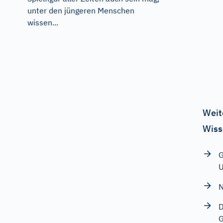
unter den jüngeren Menschen
wissen...
Weit
Wiss
G
N
D
G