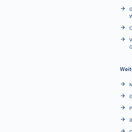
G
C
V
G
Weit
N
P
i
O