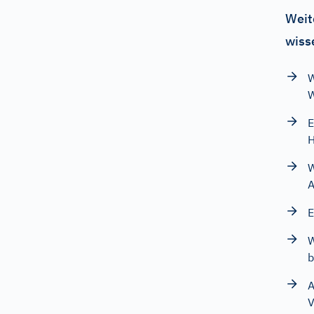
Weit
wiss
W
W
E
W
A
E
W
A
V