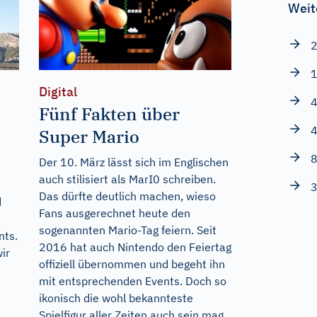
Weit
2
1
Digital
4
Fünf Fakten über
4
Super Mario
8
Der 10. März lässt sich im Englischen
auch stilisiert als MarI0 schreiben.
3
Das dürfte deutlich machen, wieso
d
Fans ausgerechnet heute den
sogenannten Mario-Tag feiern. Seit
nts.
2016 hat auch Nintendo den Feiertag
ir
offiziell übernommen und begeht ihn
mit entsprechenden Events. Doch so
ikonisch die wohl bekannteste
Spielfigur aller Zeiten auch sein mag,