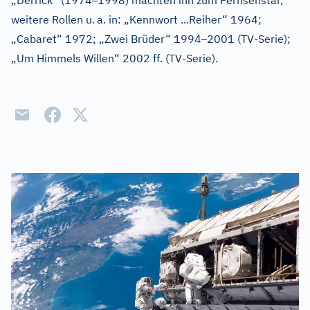
„Derrick“ (1974
1998) machten ihn zum Fernsehstar,
weitere Rollen u.
a. in: „Kennwort ...Reiher“ 1964;
–
„Cabaret“ 1972; „Zwei Brüder“ 1994
2001 (TV-Serie);
„Um Himmels Willen“ 2002 ff. (TV-Serie).