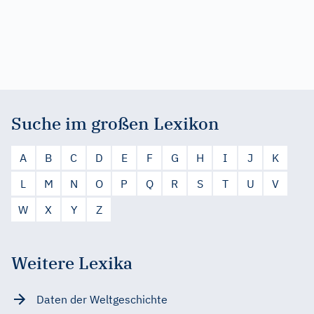
Suche im großen Lexikon
A
B
C
D
E
F
G
H
I
J
K
L
M
N
O
P
Q
R
S
T
U
V
W
X
Y
Z
Weitere Lexika
Daten der Weltgeschichte