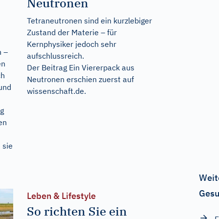
Neutronen
Tetraneutronen sind ein kurzlebiger
Zustand der Materie – für
Kernphysiker jedoch sehr
n –
aufschlussreich.
en
Der Beitrag
Ein Viererpack aus
ch
Neutronen
erschien zuerst auf
 und
wissenschaft.de
.
ng
en
 sie
Weit
Gesu
Leben & Lifestyle
So richten Sie ein