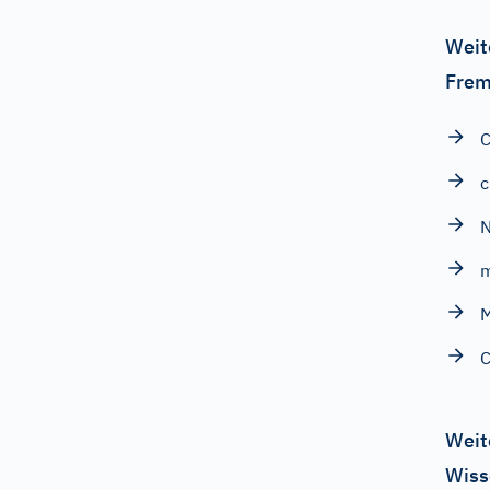
Weit
Frem
C
c
N
m
M
C
Weit
Wiss