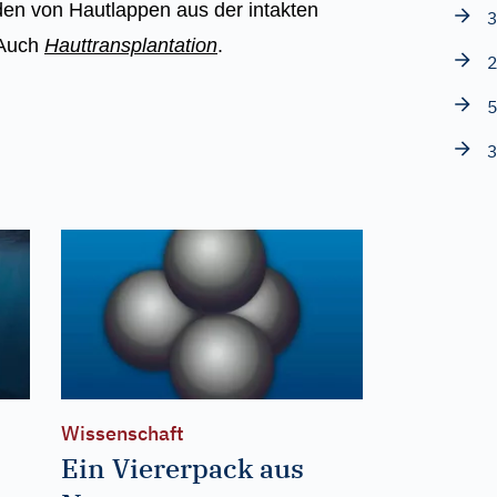
en von Hautlappen aus der intakten
3
 Auch
Hauttransplantation
.
2
5
3
Wissenschaft
Ein Viererpack aus