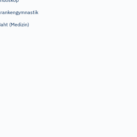
Endoskop
rankengymnastik
aht (Medizin)