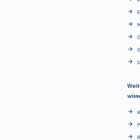
E
M
C
G
U
Weit
wiss
K
P
R