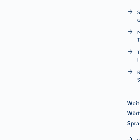
S
a
M
T
T
H
R
S
Weit
Wört
Spra
v