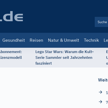
Gesundheit
Reisen
Natur & Umwelt
Technik
Le
 Abonnement:
Lego Star Wars: Warum die Kult-
E
Lizenzmodell
Serie Sammler seit Jahrzehnten
U
fasziniert
o
Weit
1
7