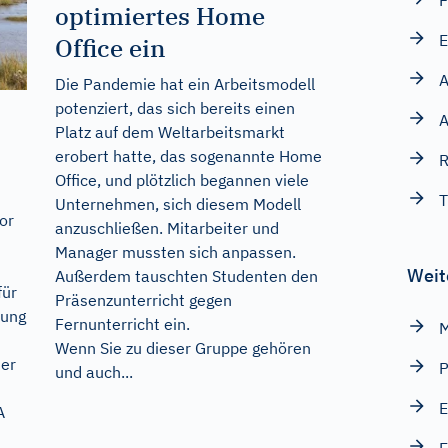
F
optimiertes Home
E
Office ein
A
Die Pandemie hat ein Arbeitsmodell
potenziert, das sich bereits einen
A
Platz auf dem Weltarbeitsmarkt
erobert hatte, das sogenannte Home
R
Office, und plötzlich begannen viele
T
Unternehmen, sich diesem Modell
or
anzuschließen. Mitarbeiter und
Manager mussten sich anpassen.
Weit
Außerdem tauschten Studenten den
für
Präsenzunterricht gegen
nung
Fernunterricht ein.
M
Wenn Sie zu dieser Gruppe gehören
der
P
und auch...
E
A