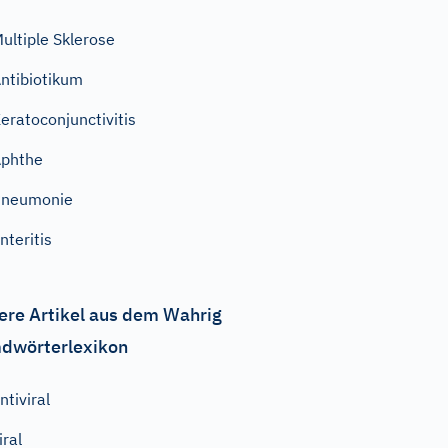
ultiple Sklerose
ntibiotikum
eratoconjunctivitis
phthe
Pneumonie
nteritis
ere Artikel aus dem Wahrig
dwörterlexikon
ntiviral
iral