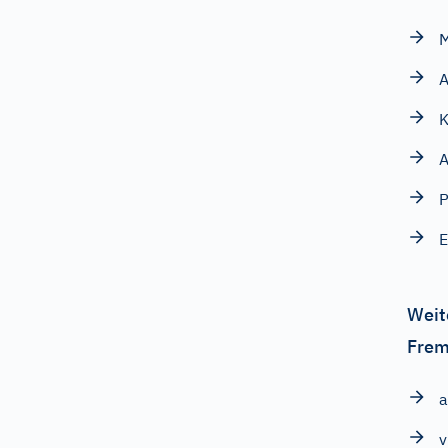
M
A
K
A
E
Weit
Frem
a
v