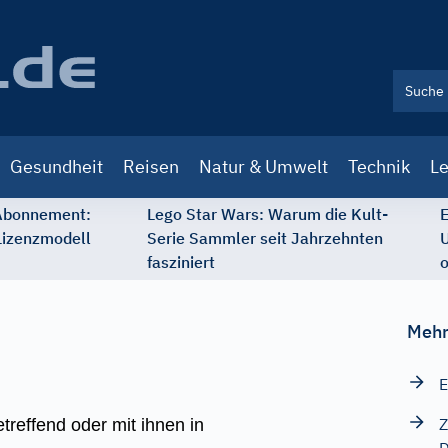
Gesundheit
Reisen
Natur & Umwelt
Technik
Le
 Abonnement:
Lego Star Wars: Warum die Kult-
E
Lizenzmodell
Serie Sammler seit Jahrzehnten
U
fasziniert
o
Mehr
E
Z
treffend oder mit ihnen in