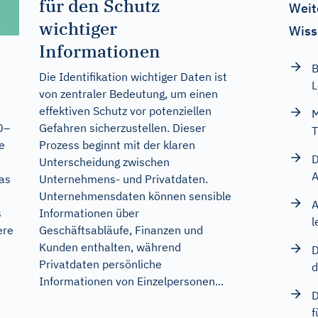
für den Schutz
Weit
wichtiger
Wiss
Informationen
B
Die Identifikation wichtiger Daten ist
L
von zentraler Bedeutung, um einen
effektiven Schutz vor potenziellen
M
Gefahren sicherzustellen. Dieser
0–
T
Prozess beginnt mit der klaren
e
D
Unterscheidung zwischen
A
Unternehmens- und Privatdaten.
as
Unternehmensdaten können sensible
A
Informationen über
s
l
Geschäftsabläufe, Finanzen und
ere
Kunden enthalten, während
D
Privatdaten persönliche
d
Informationen von Einzelpersonen...
D
f