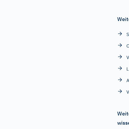
Weit
S
C
V
L
A
V
Weit
wiss