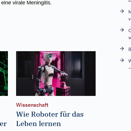
D
ine virale Meningitis.
N
v
C
B
W
–
Wissenschaft
Wie Roboter für das
er
Leben lernen