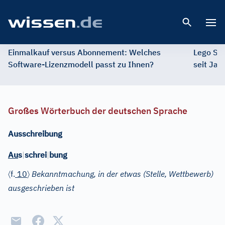
Open 
Einmalkauf versus Abonnement: Welches
Lego St
Software-Lizenzmodell passt zu Ihnen?
seit Jah
Großes Wörterbuch der deutschen Sprache
Ausschreibung
Au
s
|
schrei
|
bung
〈
〉
f.
10
Bekanntmachung, in der etwas (Stelle, Wettbewerb)
ausgeschrieben ist