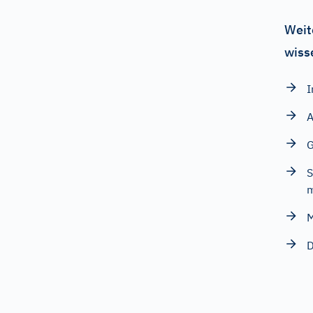
Weit
wiss
I
A
G
S
M
D