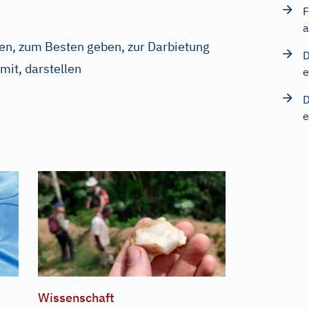
F
a
gen, zum Besten geben, zur Darbietung
D
mit, darstellen
e
D
e
Wissenschaft