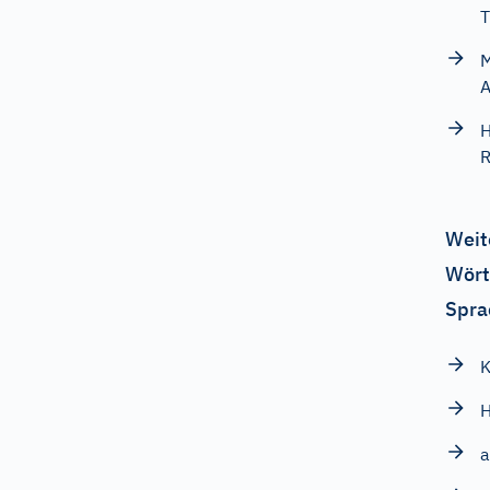
T
M
A
H
R
Weit
Wört
Spra
K