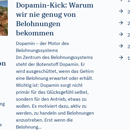
1
Dopamin-Kick: Warum
2
wir nie genug von
Belohnungen
2
bekommen
2
Dopamin – der Motor des
2
Belohnungssystems
Im Zentrum des Belohnungssystems
1
on
steht der Botenstoff Dopamin. Er
wird ausgeschüttet, wenn das Gehirn
eine Belohnung erwartet oder erhält.
Wichtig ist: Dopamin sorgt nicht
primär für das Glücksgefühl selbst,
sondern für den Antrieb, etwas zu
ang
wollen. Es motiviert dazu, aktiv zu
werden, zu handeln und Belohnungen
anzustreben. Erst wenn die
e
Belohnung...