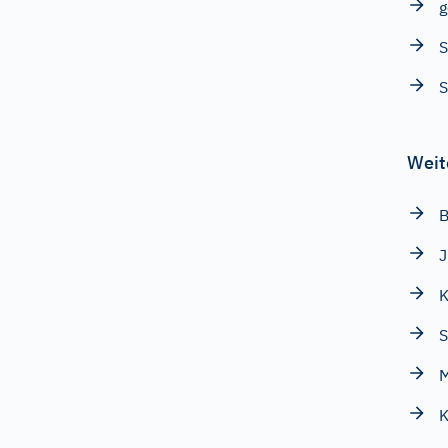
g
S
Weit
B
J
K
S
K