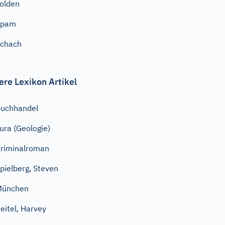
olden
Spam
chach
ere Lexikon Artikel
uchhandel
ura (Geologie)
riminalroman
pielberg, Steven
München
eitel, Harvey