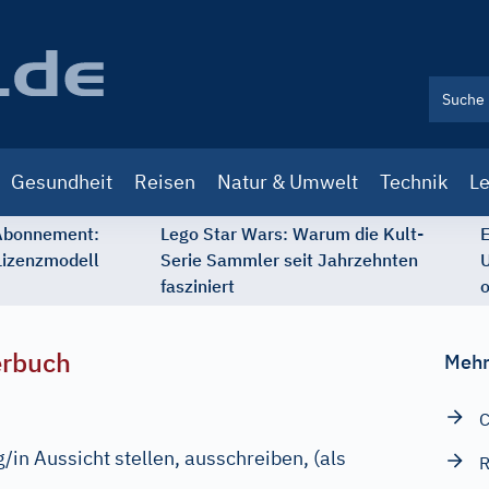
Gesundheit
Reisen
Natur & Umwelt
Technik
Le
 Abonnement:
Lego Star Wars: Warum die Kult-
E
Lizenzmodell
Serie Sammler seit Jahrzehnten
U
fasziniert
o
erbuch
Mehr
C
/in Aussicht stellen, ausschreiben, (als
R