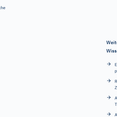
che
Weit
Wiss
E
p
R
Z
A
T
A