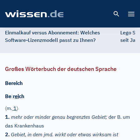
Open 
Einmalkauf versus Abonnement: Welches
Lego St
Software-Lizenzmodell passt zu Ihnen?
seit Jah
Großes Wörterbuch der deutschen Sprache
Bereich
Be
|
r
ei
ch
〈
〉
m.
1
1.
mehr oder minder genau begrenztes Gebiet;
der B. um
das Krankenhaus
2.
Gebiet, in dem jmd. wirkt oder etwas wirksam ist