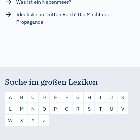
Was ist ein Nebenmeer?
Ideologie im Dritten Reich: Die Macht der
Propaganda
Suche im großen Lexikon
A
B
C
D
E
F
G
H
I
J
K
L
M
N
O
P
Q
R
S
T
U
V
W
X
Y
Z