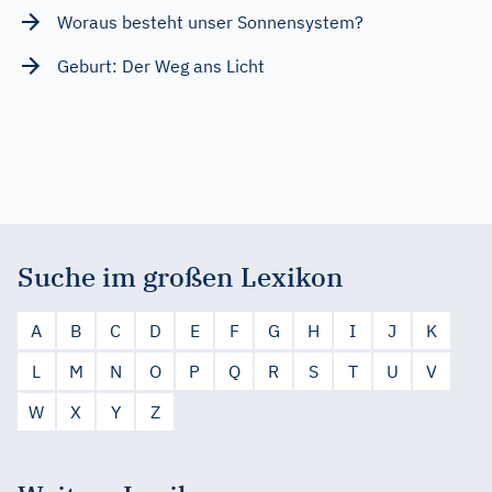
Woraus besteht unser Sonnensystem?
Geburt: Der Weg ans Licht
Suche im großen Lexikon
A
B
C
D
E
F
G
H
I
J
K
L
M
N
O
P
Q
R
S
T
U
V
W
X
Y
Z