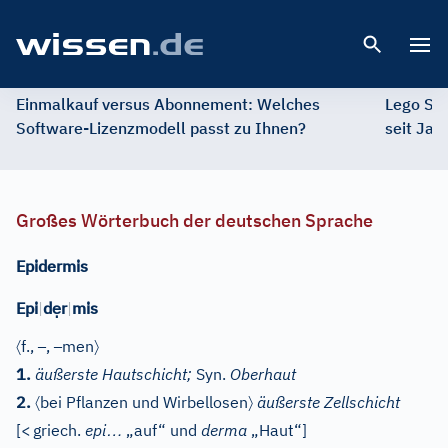
Open 
Einmalkauf versus Abonnement: Welches
Lego St
Software-Lizenzmodell passt zu Ihnen?
seit Jah
Großes Wörterbuch der deutschen Sprache
Epidermis
ẹ
Epi
|
d
r
|
mis
〈
–
–
〉
f.
,
,
men
1.
äußerste Hautschicht;
Syn.
Oberhaut
〈
〉
2.
bei Pflanzen und Wirbellosen
äußerste Zellschicht
…
[
<
griech.
epi
„auf“ und
derma
„Haut“]