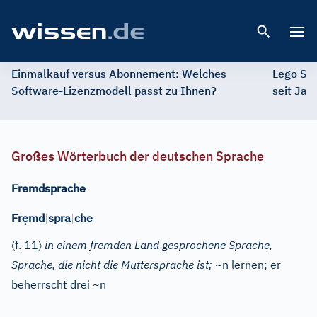
Open 
Einmalkauf versus Abonnement: Welches
Lego St
Software-Lizenzmodell passt zu Ihnen?
seit Jah
Großes Wörterbuch der deutschen Sprache
Fremdsprache
ẹ
Fr
md
|
spra
|
che
〈
〉
f.
11
in einem fremden Land gesprochene Sprache,
Sprache, die nicht die Muttersprache ist;
~n lernen; er
beherrscht drei ~n