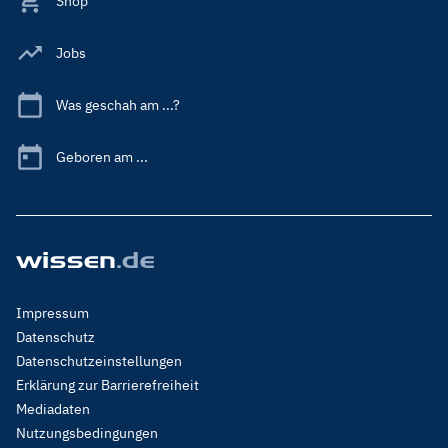
Shop
Jobs
Was geschah am ...?
Geboren am ...
Footer
Impressum
Menu
Datenschutz
Legal
Datenschutzeinstellungen
Erklärung zur Barrierefreiheit
Mediadaten
Nutzungsbedingungen