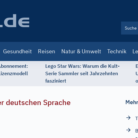
Gesundheit
Reisen
Natur & Umwelt
Technik
Le
 Abonnement:
Lego Star Wars: Warum die Kult-
E
Lizenzmodell
Serie Sammler seit Jahrzehnten
U
fasziniert
o
r deutschen Sprache
Mehr
T
B