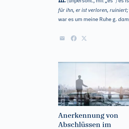
〈
〉
III.
unpersönl., mit „es“
es i
für ihn, er ist verloren, ruiniert;
war es um meine Ruhe g.
dami
Anerkennung von
Abschlüssen im