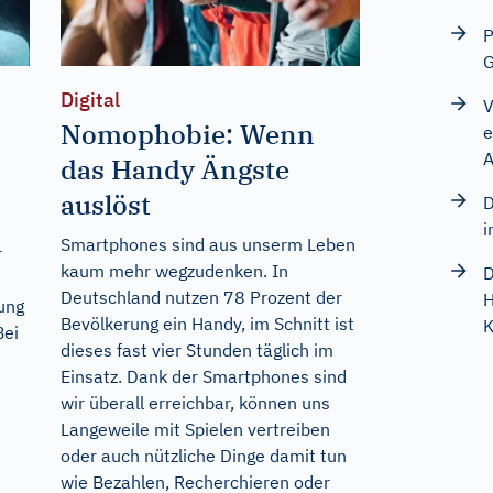
P
G
Digital
V
Nomophobie: Wenn
e
A
das Handy Ängste
auslöst
D
i
Smartphones sind aus unserm Leben
r
kaum mehr wegzudenken. In
D
Deutschland nutzen 78 Prozent der
H
ung
Bevölkerung ein Handy, im Schnitt ist
K
Bei
dieses fast vier Stunden täglich im
Einsatz. Dank der Smartphones sind
wir überall erreichbar, können uns
Langeweile mit Spielen vertreiben
oder auch nützliche Dinge damit tun
wie Bezahlen, Recherchieren oder