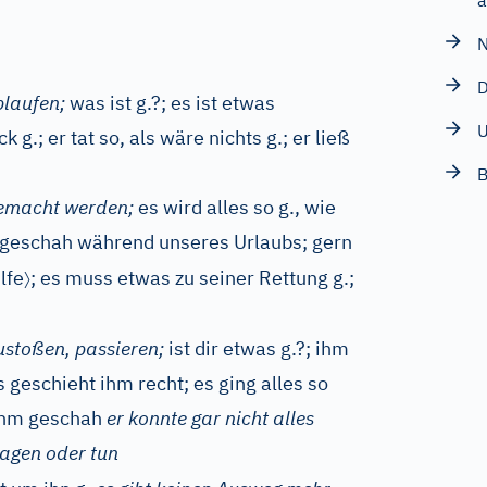
a
N
D
blaufen;
was ist g.?; es ist etwas
k g.; er tat so, als wäre nichts g.; er ließ
B
gemacht werden;
es wird alles so g., wie
l geschah während unseres Urlaubs; gern
〉
lfe
;
es muss etwas zu seiner Rettung g.;
stoßen, passieren;
ist dir etwas g.?; ihm
as geschieht ihm recht; es ging alles so
 ihm geschah
er konnte gar nicht alles
agen oder tun