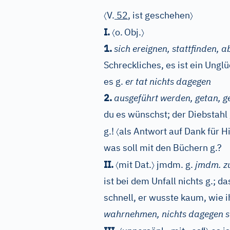
〈
〉
V.
52
, ist geschehen
〈
〉
I.
o.
Obj.
1.
sich ereignen, stattfinden, a
Schreckliches, es ist ein Unglüc
es g.
er tat nichts dagegen
2.
ausgeführt werden, getan, 
du es wünschst; der Diebstah
〈
g.!
als Antwort auf Dank für Hi
was soll mit den Büchern g.?
〈
〉
II.
mit Dat.
jmdm. g.
jmdm. zu
ist bei dem Unfall nichts g.; d
schnell, er wusste kaum, wie
wahrnehmen, nichts dagegen s