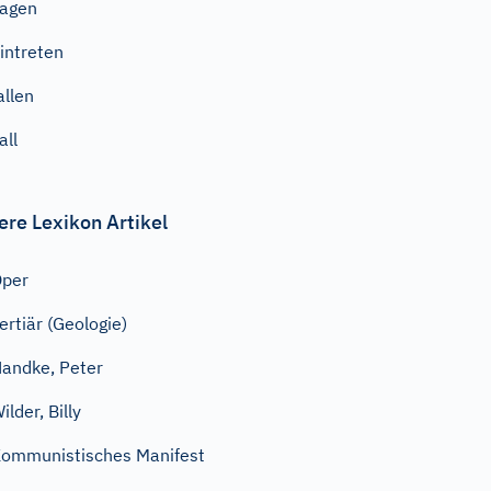
agen
intreten
allen
all
ere Lexikon Artikel
Oper
ertiär (Geologie)
andke, Peter
ilder, Billy
ommunistisches Manifest