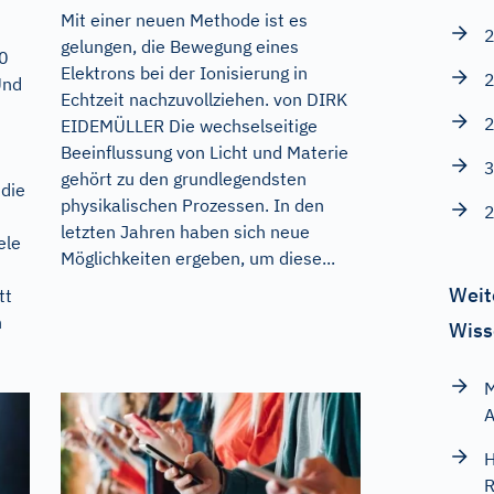
Mit einer neuen Methode ist es
2
gelungen, die Bewegung eines
0
Elektrons bei der Ionisierung in
2
Und
Echtzeit nachzuvollziehen. von DIRK
2
EIDEMÜLLER Die wechselseitige
Beeinflussung von Licht und Materie
3
gehört zu den grundlegendsten
die
physikalischen Prozessen. In den
2
letzten Jahren haben sich neue
ele
Möglichkeiten ergeben, um diese...
Weit
tt
n
Wiss
M
A
H
R