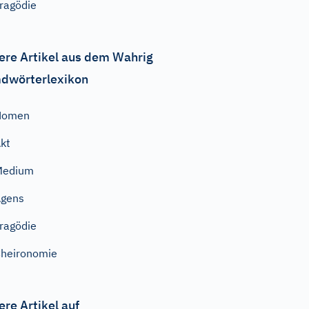
ragödie
ere Artikel aus dem Wahrig
dwörterlexikon
Nomen
kt
Medium
Agens
ragödie
heironomie
ere Artikel auf