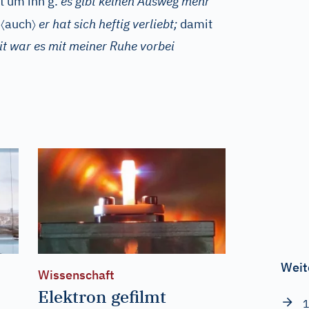
st um ihn g.
es gibt keinen Ausweg mehr
〈
〉
auch
er hat sich heftig verliebt;
damit
t war es mit meiner Ruhe vorbei
Weit
Wissenschaft
Elektron gefilmt
1