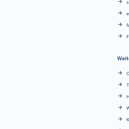
s
e
f
F
Weit
T
H
W
K