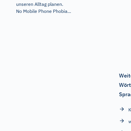
unseren Alltag planen.
No Mobile Phone Phobia...
Weit
Wört
Spra
K
w