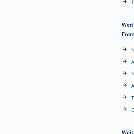
T
Weit
Frem
A
T
C
Weit