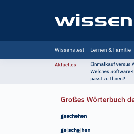
Main
Wissenstest
Lernen & Familie
navigation
Einmalkauf versus
Aktuelles
Welches Software-
passt zu Ihnen?
Großes Wörterbuch de
geschehen
e
ge
|
sch
|
hen