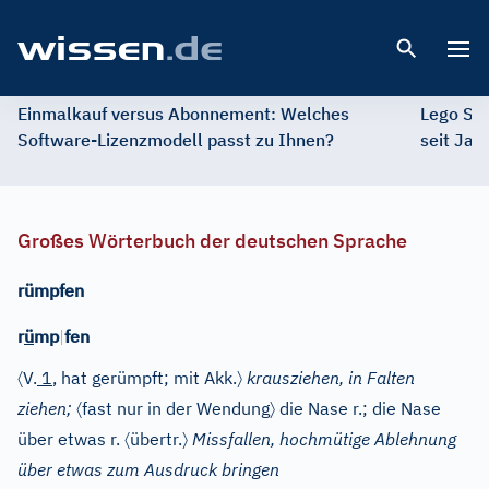
Open 
Einmalkauf versus Abonnement: Welches
Lego St
Software-Lizenzmodell passt zu Ihnen?
seit Jah
Großes Wörterbuch der deutschen Sprache
rümpfen
r
ü
mp
|
fen
〈
〉
V.
1
, hat gerümpft; mit Akk.
krausziehen, in Falten
〈
〉
ziehen;
fast nur in der Wendung
die Nase r.; die Nase
〈
〉
über etwas r.
übertr.
Missfallen, hochmütige Ablehnung
über etwas zum Ausdruck bringen