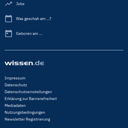
Jobs
Was geschah am ...?
Geboren am ...
Footer
Impressum
Menu
Datenschutz
Legal
Datenschutzeinstellungen
Erklärung zur Barrierefreiheit
Mediadaten
Nutzungsbedingungen
Newsletter Registrierung