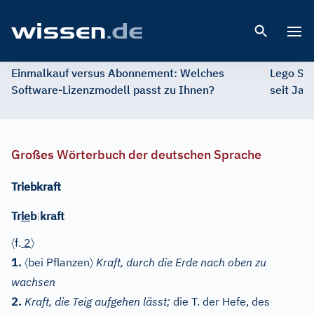
Open 
Einmalkauf versus Abonnement: Welches
Lego St
Software-Lizenzmodell passt zu Ihnen?
seit Jah
Großes Wörterbuch der deutschen Sprache
Triebkraft
Tr
ie
b
|
kraft
〈
〉
f.
2
〈
〉
1.
bei Pflanzen
Kraft, durch die Erde nach oben zu
wachsen
2.
Kraft, die Teig aufgehen lässt;
die T. der Hefe, des