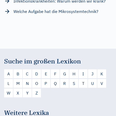
Infektionskrankheiten: Warum werden wir krank?
Welche Aufgabe hat die Mikrosystemtechnik?
Suche im großen Lexikon
A
B
C
D
E
F
G
H
I
J
K
L
M
N
O
P
Q
R
S
T
U
V
W
X
Y
Z
Weitere Lexika