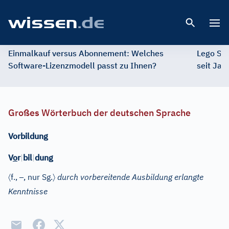
Open 
Einmalkauf versus Abonnement: Welches
Lego St
Software-Lizenzmodell passt zu Ihnen?
seit Jah
Großes Wörterbuch der deutschen Sprache
Vorbildung
V
o
r
|
bil
|
dung
〈
–
〉
f.
,
, nur Sg.
durch vorbereitende Ausbildung erlangte
Kenntnisse