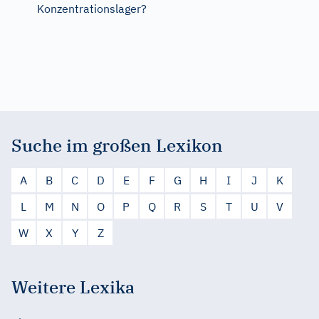
Konzentrationslager?
Suche im großen Lexikon
A
B
C
D
E
F
G
H
I
J
K
L
M
N
O
P
Q
R
S
T
U
V
W
X
Y
Z
Weitere Lexika