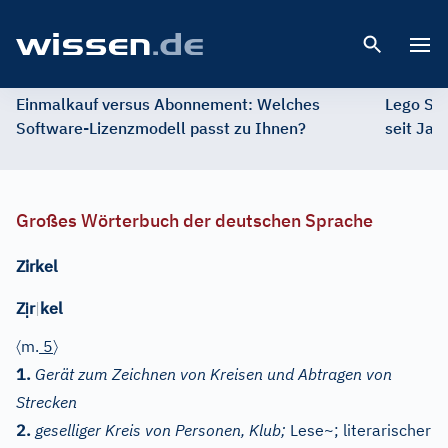
Open 
Einmalkauf versus Abonnement: Welches
Lego St
Software-Lizenzmodell passt zu Ihnen?
seit Jah
Großes Wörterbuch der deutschen Sprache
Zirkel
ị
Z
r
|
kel
〈
〉
m.
5
1.
Gerät zum Zeichnen von Kreisen und Abtragen von
Strecken
2.
geselliger Kreis von Personen, Klub;
Lese~; literarischer