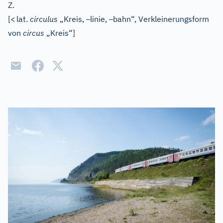
Z.
–
–
[
<
lat.
circulus
„Kreis,
linie,
bahn“, Verkleinerungsform
von
circus
„Kreis“]