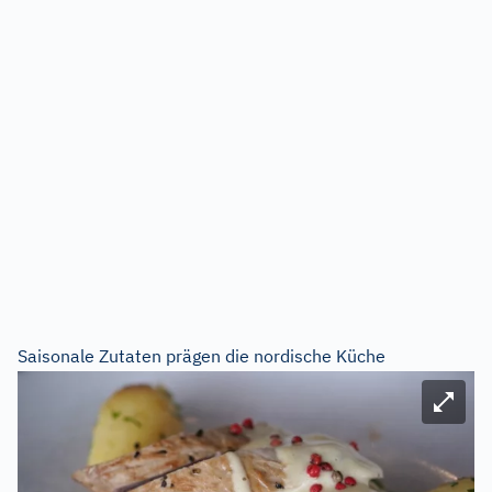
Saisonale Zutaten prägen die nordische Küche
Bild ve