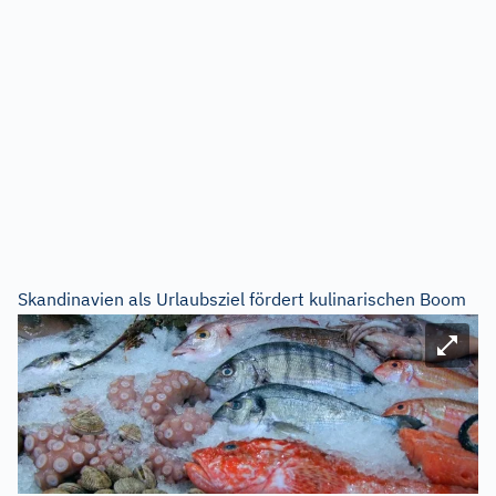
Skandinavien als Urlaubsziel fördert kulinarischen Boom
Bild ve