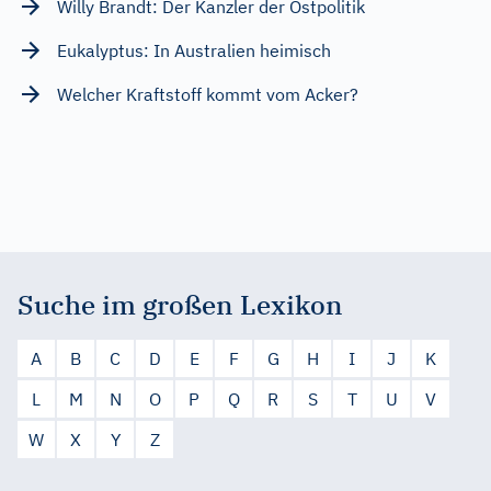
Willy Brandt: Der Kanzler der Ostpolitik
Eukalyptus: In Australien heimisch
Welcher Kraftstoff kommt vom Acker?
Suche im großen Lexikon
A
B
C
D
E
F
G
H
I
J
K
L
M
N
O
P
Q
R
S
T
U
V
W
X
Y
Z