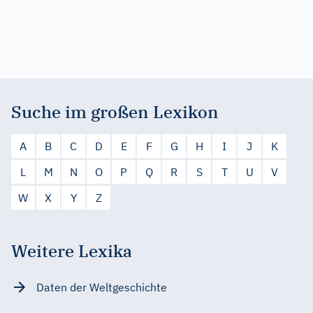
Suche im großen Lexikon
A
B
C
D
E
F
G
H
I
J
K
L
M
N
O
P
Q
R
S
T
U
V
W
X
Y
Z
Weitere Lexika
Daten der Weltgeschichte