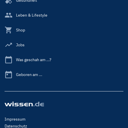
Gesundheit
Leben & Lifestyle
Shop
Jobs
Was geschah am ...?
Geboren am ...
Footer
Impressum
Menu
Datenschutz