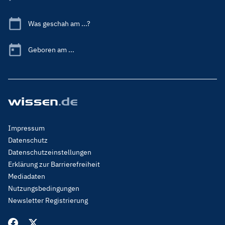
Was geschah am ...?
Geboren am ...
Footer
Impressum
Menu
Datenschutz
Legal
Datenschutzeinstellungen
Erklärung zur Barrierefreiheit
Mediadaten
Nutzungsbedingungen
Newsletter Registrierung