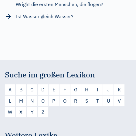
Wright die ersten Menschen, die flogen?
Ist Wasser gleich Wasser?
Suche im großen Lexikon
A
B
C
D
E
F
G
H
I
J
K
L
M
N
O
P
Q
R
S
T
U
V
W
X
Y
Z
Weitere Lexika