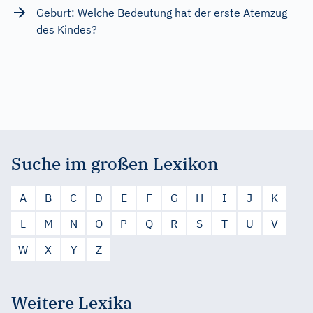
Geburt: Welche Bedeutung hat der erste Atemzug
des Kindes?
Suche im großen Lexikon
A
B
C
D
E
F
G
H
I
J
K
L
M
N
O
P
Q
R
S
T
U
V
W
X
Y
Z
Weitere Lexika