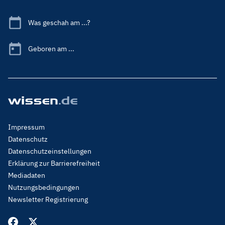
Was geschah am ...?
Geboren am ...
Footer
Impressum
Menu
Datenschutz
Legal
Datenschutzeinstellungen
Erklärung zur Barrierefreiheit
Mediadaten
Nutzungsbedingungen
Newsletter Registrierung