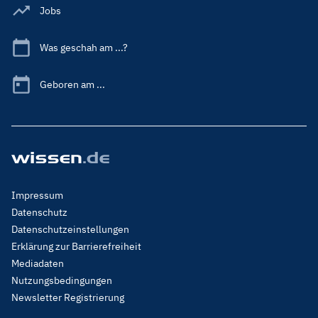
Jobs
Was geschah am ...?
Geboren am ...
Footer
Impressum
Menu
Datenschutz
Legal
Datenschutzeinstellungen
Erklärung zur Barrierefreiheit
Mediadaten
Nutzungsbedingungen
Newsletter Registrierung