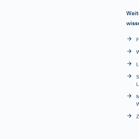
Weit
wiss
F
W
L
S
L
N
W
Z