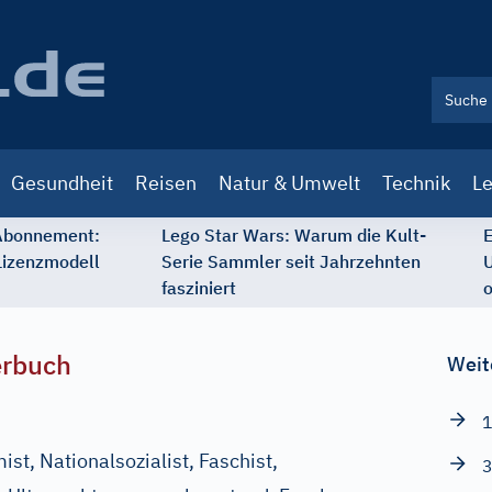
Gesundheit
Reisen
Natur & Umwelt
Technik
Le
 Abonnement:
Lego Star Wars: Warum die Kult-
E
Lizenzmodell
Serie Sammler seit Jahrzehnten
U
fasziniert
o
erbuch
Weit
1
t, Nationalsozialist, Faschist,
3