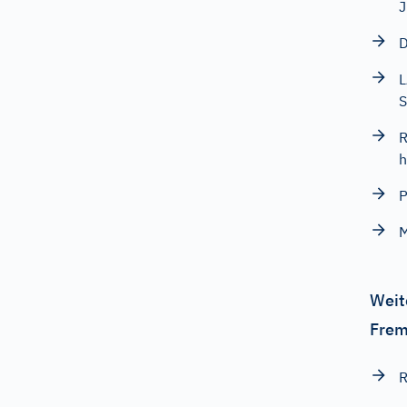
J
D
L
S
R
h
P
M
Weit
Frem
R