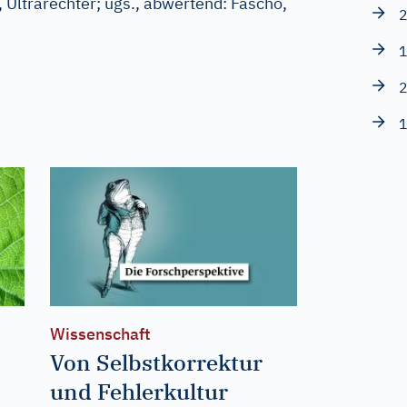
 Ultrarechter
;
ugs., abwertend:
Fascho,
2
1
2
1
Wissenschaft
Von Selbstkorrektur
und Fehlerkultur