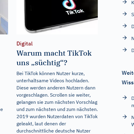
K
S
D
N
Digital
D
Warum macht TikTok
uns „süchtig“?
Weit
Bei TikTok können Nutzer kurze,
unterhaltsame Videos hochladen.
Wiss
Diese werden anderen Nutzern dann
vorgeschlagen. Scrollen sie weiter,
D
gelangen sie zum nächsten Vorschlag
m
ie
und zum nächsten und zum nächsten.
2019 wurden Nutzerdaten von TikTok
N
geleakt, laut denen der
W
durchschnittliche deutsche Nutzer