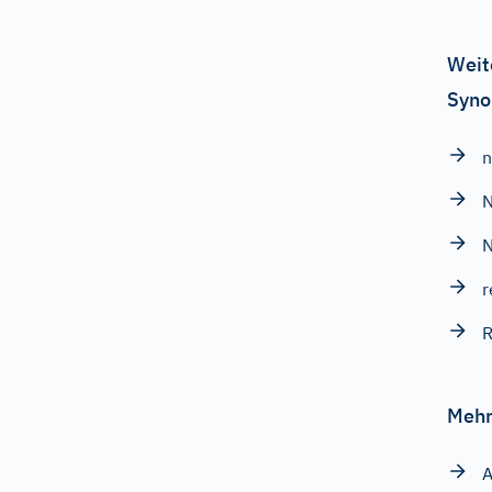
Weit
Syno
n
N
N
r
R
Mehr
A