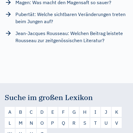
Magen: Was macht den Magensaft so sauer?
Pubertät: Welche sichtbaren Veränderungen treten
beim Jungen auf?
Jean-Jacques Rousseau: Welchen Beitrag leistete
Rousseau zur zeitgenössischen Literatur?
Suche im großen Lexikon
A
B
C
D
E
F
G
H
I
J
K
L
M
N
O
P
Q
R
S
T
U
V