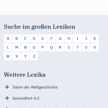
Suche im großen Lexikon
A
B
C
D
E
F
G
H
I
J
K
L
M
N
O
P
Q
R
S
T
U
V
W
X
Y
Z
Weitere Lexika
Daten der Weltgeschichte
Gesundheit A-Z