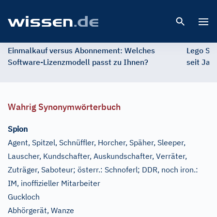
Open 
Einmalkauf versus Abonnement: Welches
Lego St
Software-Lizenzmodell passt zu Ihnen?
seit Jah
Wahrig Synonymwörterbuch
Spion
Agent, Spitzel, Schnüffler, Horcher, Späher, Sleeper,
Lauscher, Kundschafter, Auskundschafter, Verräter,
Zuträger, Saboteur
;
österr.:
Schnoferl
;
DDR, noch iron.:
IM, inoffizieller Mitarbeiter
Guckloch
Abhörgerät, Wanze