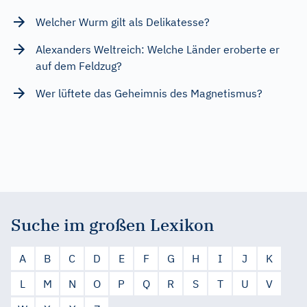
Welcher Wurm gilt als Delikatesse?
Alexanders Weltreich: Welche Länder eroberte er
auf dem Feldzug?
Wer lüftete das Geheimnis des Magnetismus?
Suche im großen Lexikon
A
B
C
D
E
F
G
H
I
J
K
L
M
N
O
P
Q
R
S
T
U
V