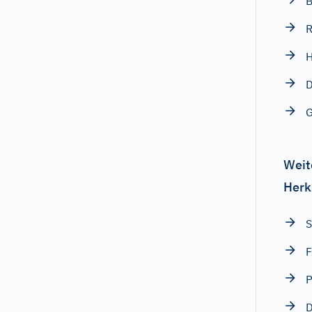
B
R
H
D
G
Weit
Herk
S
F
P
D