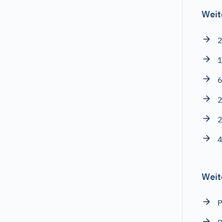
Weit
2
1
6
2
2
4
Weit
P