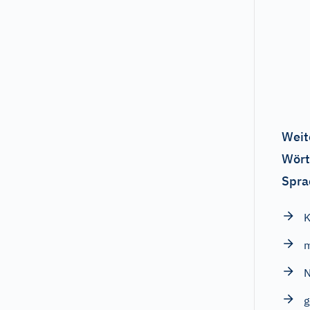
Weit
Wört
Spra
K