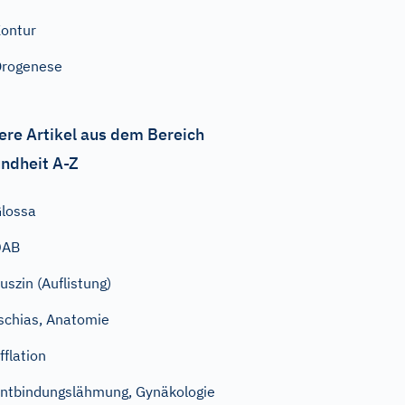
ontur
rogenese
ere Artikel aus dem Bereich
ndheit A-Z
lossa
DAB
uszin (Auflistung)
schias, Anatomie
fflation
ntbindungslähmung, Gynäkologie