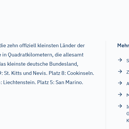
ie zehn offiziell kleinsten Länder der
Mehr
 in Quadratkilometern, die allesamt
S
 das kleinste deutsche Bundesland,
Z
: St. Kitts und Nevis. Platz 8: Cookinseln.
6: Liechtenstein. Platz 5: San Marino.
A
I
G
K