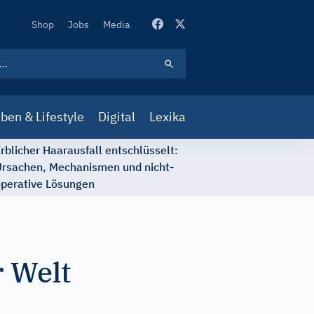
Secondary
Shop
Jobs
Media
Navigation
ben & Lifestyle
Digital
Lexika
rblicher Haarausfall entschlüsselt:
rsachen, Mechanismen und nicht-
perative Lösungen
r Welt