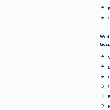
K
O
Weit
Gesu
G
F
I
E
E