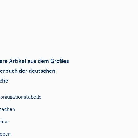
ere Artikel aus dem Großes
erbuch der deutschen
che
onjugationstabelle
machen
Nase
geben