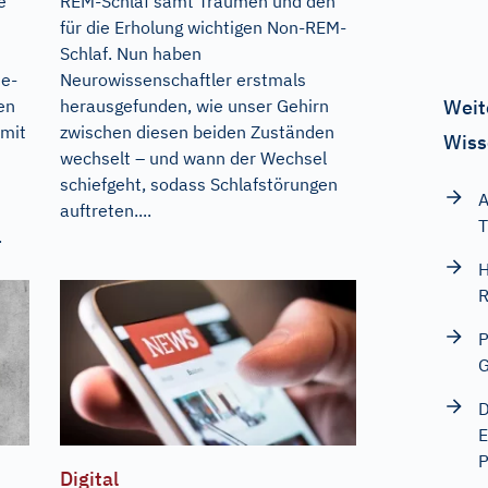
e
REM-Schlaf samt Träumen und den
für die Erholung wichtigen Non-REM-
Schlaf. Nun haben
ie-
Neurowissenschaftler erstmals
en
herausgefunden, wie unser Gehirn
Weit
 mit
zwischen diesen beiden Zuständen
Wiss
wechselt – und wann der Wechsel
schiefgeht, sodass Schlafstörungen
A
auftreten....
T
.
H
R
P
G
D
E
P
Digital