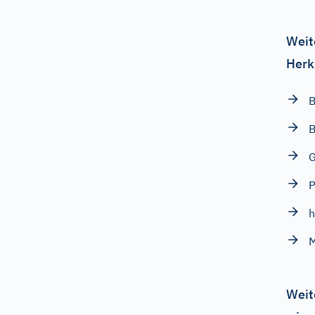
Weit
Herk
B
B
G
P
h
M
Weit