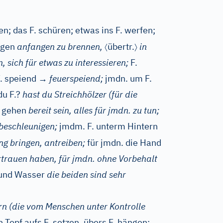
n; das F. schüren; etwas ins F. werfen;
〈
〉
ngen
anfangen zu brennen,
übertr.
in
 sich für etwas zu interessieren;
F.
. speiend
→
feuerspeiend;
jmdn. um F.
du F.?
hast du Streichhölzer (für die
. gehen
bereit sein, alles für jmdn. zu tun;
beschleunigen;
jmdm. F. unterm Hintern
g bringen, antreiben;
für jmdn. die Hand
rtrauen haben, für jmdn. ohne Vorbehalt
 und Wasser
die beiden sind sehr
rn (die vom Menschen unter Kontrolle
 Topf aufs F. setzen, übers F. hängen;