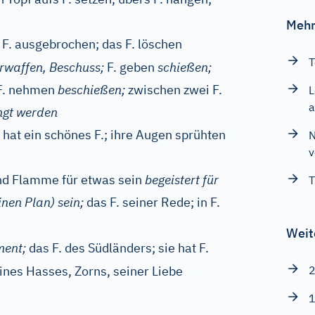
Mehr
t F. ausgebrochen; das F. löschen
T
rwaffen, Beschuss;
F. geben
schießen;
 F. nehmen
beschießen;
zwischen zwei F.
L
a
ngt werden
t hat ein schönes F.; ihre Augen sprühten
N
v
nd Flamme für etwas sein
begeistert für
T
inen Plan) sein;
das F. seiner Rede; in F.
Weit
ment;
das F. des Südländers; sie hat F.
eines Hasses, Zorns, seiner Liebe
2
1