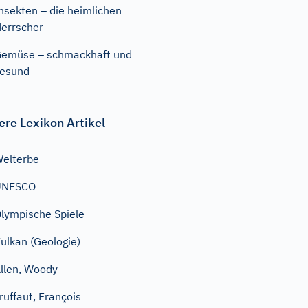
nsekten – die heimlichen
errscher
emüse – schmackhaft und
esund
ere Lexikon Artikel
elterbe
UNESCO
lympische Spiele
ulkan (Geologie)
llen, Woody
ruffaut, François