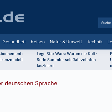
Gesundheit
Reisen
Natur & Umwelt
Technik
Le
 Abonnement:
Lego Star Wars: Warum die Kult-
E
Lizenzmodell
Serie Sammler seit Jahrzehnten
U
fasziniert
o
r deutschen Sprache