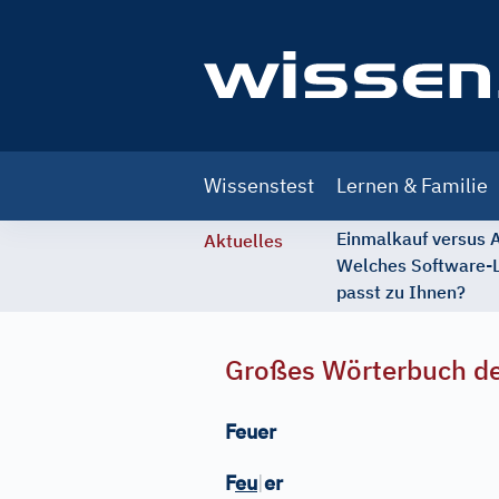
Main
Wissenstest
Lernen & Familie
navigation
Einmalkauf versus
Aktuelles
Welches Software-
passt zu Ihnen?
Großes Wörterbuch de
Feuer
F
eu
|
er