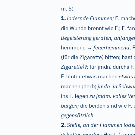
〈
〉
n.
5
1.
lodernde Flammen;
F. mache
die Wunde brennt wie F.; F. fa
Begeisterung geraten, anfangen,
hemmend
→
feuerhemmend;
F
(für die Zigarette) bitten; hast 
Zigarette)?;
für jmdn. durchs F
F. hinter etwas machen
etwas 
〈
〉
machen
derb
jmdn. in Schwun
ins F. legen
zu jmdm. volles Ve
bürgen;
die beiden sind wie F.
gegensätzlich
2.
Stelle, an der Flammen lode
gehalten werden;
Herd~); einen