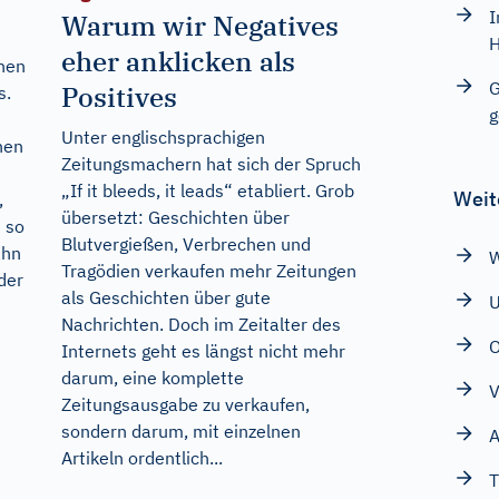
I
Warum wir Negatives
H
eher anklicken als
hen
G
Positives
s.
g
Unter englischsprachigen
hen
Zeitungsmachern hat sich der Spruch
„If it bleeds, it leads“ etabliert. Grob
Weit
,
übersetzt: Geschichten über
 so
Blutvergießen, Verbrechen und
ahn
W
Tragödien verkaufen mehr Zeitungen
der
als Geschichten über gute
Nachrichten. Doch im Zeitalter des
O
Internets geht es längst nicht mehr
darum, eine komplette
V
Zeitungsausgabe zu verkaufen,
sondern darum, mit einzelnen
A
Artikeln ordentlich...
T