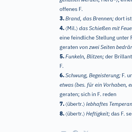
offenes F.
3.
Brand, das Brennen;
dort is
〈
〉
4.
Mil.
das Schießen mit Feue
eine feindliche Stellung unter
geraten
von zwei Seiten bedrä
5.
Funkeln, Blitzen;
der Brillan
F.
6.
Schwung, Begeisterung;
F. u
etwas (bes. für ein Vorhaben, e
geraten; sich in F. reden
〈
〉
7.
übertr.
lebhaftes Tempera
〈
〉
8.
übertr.
Heftigkeit;
das F. s