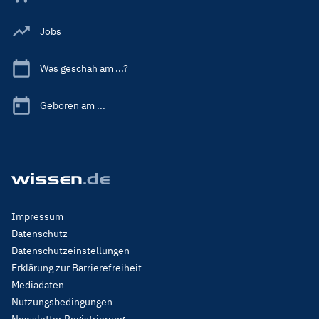
Jobs
Was geschah am ...?
Geboren am ...
Footer
Impressum
Menu
Datenschutz
Legal
Datenschutzeinstellungen
Erklärung zur Barrierefreiheit
Mediadaten
Nutzungsbedingungen