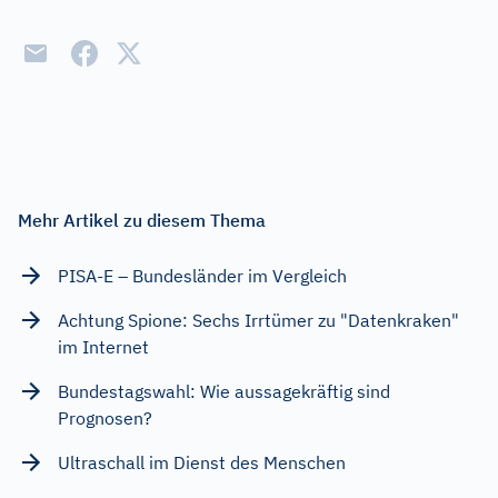
Heldensagen
Prozentrechnen
Ruhrgebiet
Wasser
Weltromane
Mehr Artikel zu diesem Thema
Wintersport
PISA-E – Bundesländer im Vergleich
Vornamen
Achtung Spione: Sechs Irrtümer zu "Datenkraken"
Ergebnis
im Internet
Bundestagswahl: Wie aussagekräftig sind
Prognosen?
Ultraschall im Dienst des Menschen