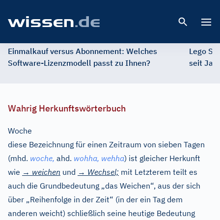
Open 
Einmalkauf versus Abonnement: Welches
Lego St
Software-Lizenzmodell passt zu Ihnen?
seit Jah
Wahrig Herkunftswörterbuch
Woche
diese Bezeichnung für einen Zeitraum von sieben Tagen
(
mhd.
woche,
ahd.
wohha, wehha
) ist gleicher Herkunft
wie
→
weichen
und
→
Wechsel;
mit Letzterem teilt es
auch die Grundbedeutung „das Weichen“, aus der sich
über „Reihenfolge in der Zeit“ (in der ein Tag dem
anderen weicht) schließlich seine heutige Bedeutung