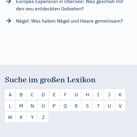
Europas Expansion in Übersee: Was geschah mit
den neu entdeckten Gebieten?
Nägel: Was haben Nägel und Haare gemeinsam?
Suche im großen Lexikon
A
B
C
D
E
F
G
H
I
J
K
L
M
N
O
P
Q
R
S
T
U
V
W
X
Y
Z