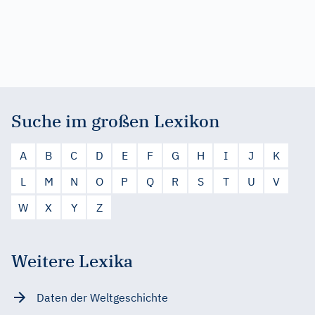
Suche im großen Lexikon
A
B
C
D
E
F
G
H
I
J
K
L
M
N
O
P
Q
R
S
T
U
V
W
X
Y
Z
Weitere Lexika
Daten der Weltgeschichte