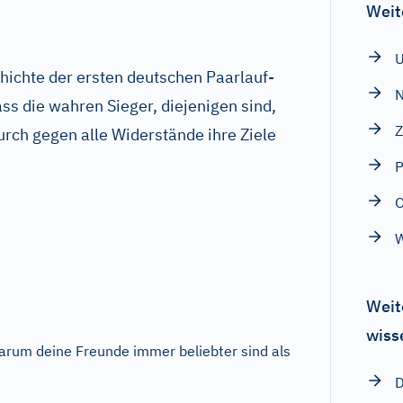
Weit
ichte der ersten deutschen Paarlauf-
N
ss die wahren Sieger, diejenigen sind,
Z
rch gegen alle Widerstände ihre Ziele
P
W
Weit
wiss
rum deine Freunde immer beliebter sind als
D