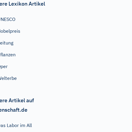
ere Lexikon Artikel
UNESCO
obelpreis
eitung
flanzen
Oper
elterbe
ere Artikel auf
enschaft.de
as Labor im All