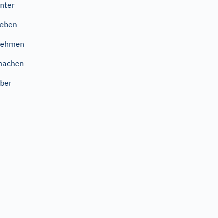
nter
geben
nehmen
machen
ber