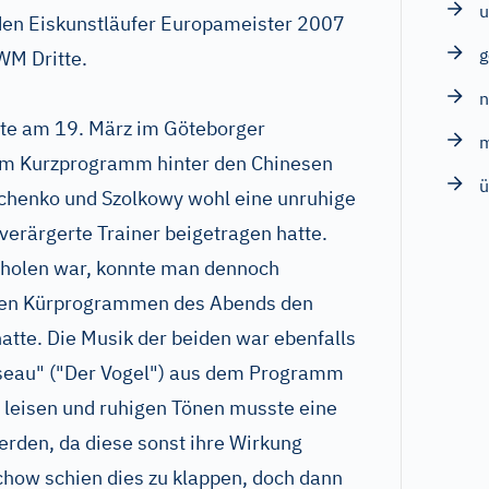
u
iden Eiskunstläufer Europameister 2007
WM Dritte.
llte am 19. März im Göteborger
em Kurzprogramm hinter den Chinesen
ü
avchenko und Szolkowy wohl eine unruhige
 verärgerte Trainer beigetragen hatte.
zuholen war, konnte man dennoch
llen Kürprogrammen des Abends den
atte. Die Musik der beiden war ebenfalls
oiseau" ("Der Vogel") aus dem Programm
n leisen und ruhigen Tönen musste eine
erden, da diese sonst ihre Wirkung
lchow schien dies zu klappen, doch dann