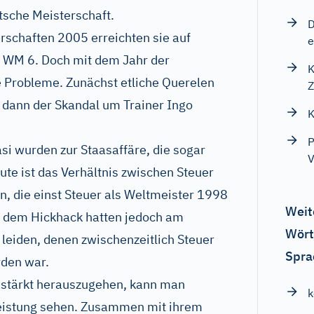
tsche Meisterschaft.
D
rschaften 2005 erreichten sie auf
e
r WM 6. Doch mit dem Jahr der
K
 Probleme. Zunächst etliche Querelen
Z
dann der Skandal um Trainer Ingo
K
P
asi wurden zur Staasaffäre, die sogar
V
heute ist das Verhältnis zwischen Steuer
n, die einst Steuer als Weltmeister 1998
Weit
ll dem Hickhack hatten jedoch am
Wört
 leiden, denen zwischenzeitlich Steuer
Spra
rden war.
estärkt herauszugehen, kann man
eistung sehen. Zusammen mit ihrem