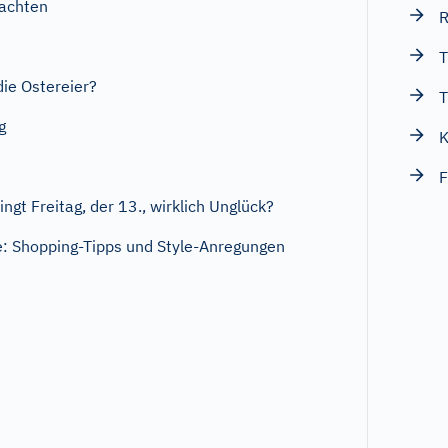
achten
R
T
ie Ostereier?
T
g
K
F
ngt Freitag, der 13., wirklich Unglück?
: Shopping-Tipps und Style-Anregungen