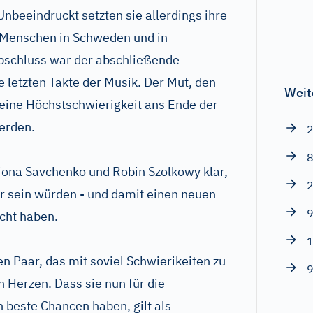
 Unbeeindruckt setzten sie allerdings ihre
ie Menschen in Schweden und in
bschluss war der abschließende
 letzten Takte der Musik. Der Mut, den
Weit
eine Höchstschwierigkeit ans Ende der
werden.
2
8
iona Savchenko und Robin Szolkowy klar,
2
r sein würden - und damit einen neuen
9
icht haben.
1
 Paar, das mit soviel Schwierikeiten zu
9
n Herzen. Dass sie nun für die
beste Chancen haben, gilt als