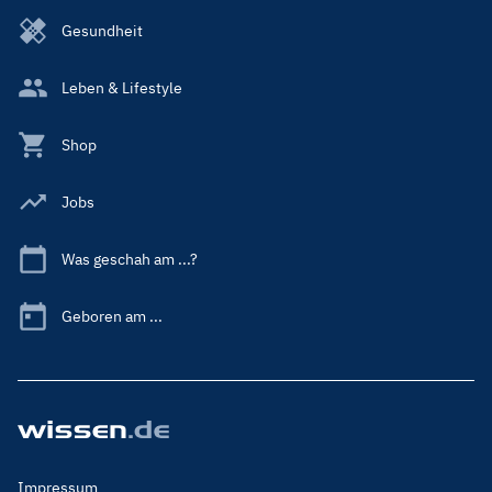
Gesundheit
Leben & Lifestyle
Shop
Jobs
Was geschah am ...?
Geboren am ...
Footer
Impressum