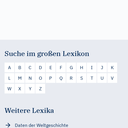
Suche im großen Lexikon
A
B
C
D
E
F
G
H
I
J
K
L
M
N
O
P
Q
R
S
T
U
V
W
X
Y
Z
Weitere Lexika
Daten der Weltgeschichte