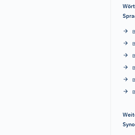
Wört
Spra
B
B
B
B
B
Weit
Syno