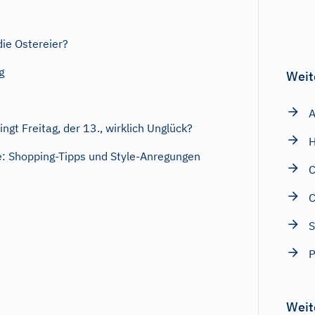
ie Ostereier?
g
Weit
A
ngt Freitag, der 13., wirklich Unglück?
H
: Shopping-Tipps und Style-Anregungen
C
S
P
Weit