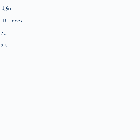
idgin
ERI-Index
B2C
B2B