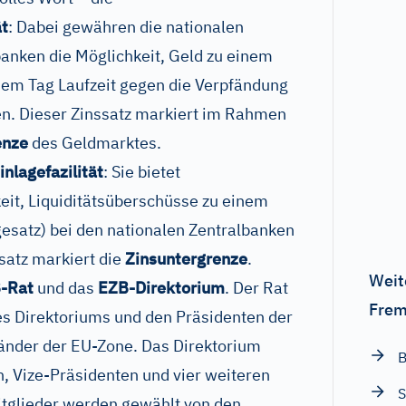
ät
: Dabei gewähren die nationalen
anken die Möglichkeit, Geld zu einem
nem Tag Laufzeit gegen die Verpfändung
. Dieser Zinssatz markiert im Rahmen
enze
des Geldmarktes.
inlagefazilität
: Sie bietet
it, Liquiditätsüberschüsse zu einem
esatz) bei den nationalen Zentralbanken
satz markiert die
Zinsuntergrenze
.
Weit
-Rat
und das
EZB-Direktorium
. Der Rat
Frem
es Direktoriums und den Präsidenten der
änder der EU-Zone. Das Direktorium
B
n, Vize-Präsidenten und vier weiteren
S
tglieder werden gewählt von den