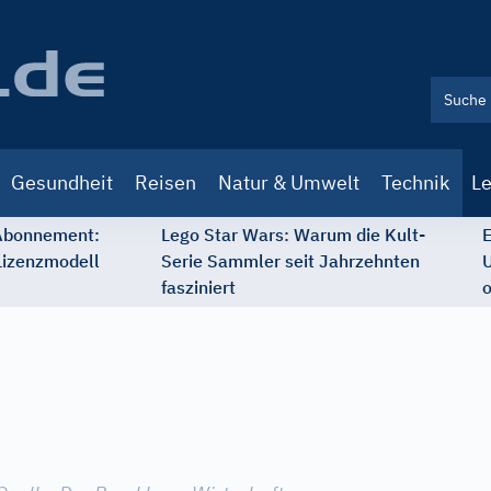
Gesundheit
Reisen
Natur & Umwelt
Technik
Le
 Abonnement:
Lego Star Wars: Warum die Kult-
E
Lizenzmodell
Serie Sammler seit Jahrzehnten
U
fasziniert
o