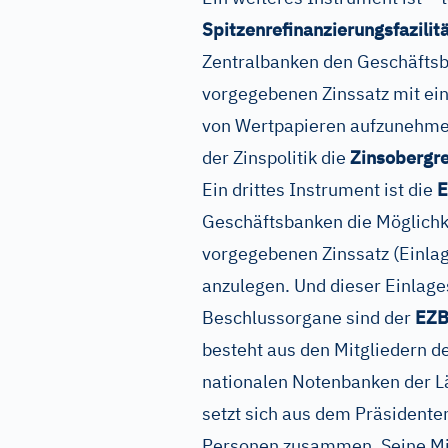
Spitzenrefinanzierungsfazilit
Zentralbanken den Geschäftsb
vorgegebenen Zinssatz mit ei
von Wertpapieren aufzunehmen
der Zinspolitik die
Zinsobergr
Ein drittes Instrument ist die
E
Geschäftsbanken die Möglichke
vorgegebenen Zinssatz (Einlag
anzulegen. Und dieser Einlage
Beschlussorgane sind der
EZB
besteht aus den Mitgliedern d
nationalen Notenbanken der L
setzt sich aus dem Präsidente
Personen zusammen. Seine Mi