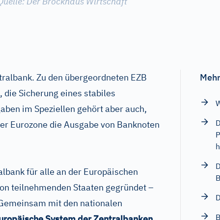
Quelle: Der Brockhaus Wirtschaft
ntralbank. Zu den übergeordneten EZB
Mehr
 die Sicherung eines stabiles
W
aben im Speziellen gehört aber auch,
D
der Eurozone die Ausgabe von Banknoten
P
h
D
lbank für alle an der Europäischen
B
on teilnehmenden Staaten gegründet –
D
. Gemeinsam mit den nationalen
B
uropäische System der Zentralbanken