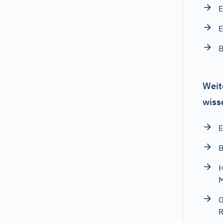
E
E
B
Weit
wiss
E
B
H
M
G
R