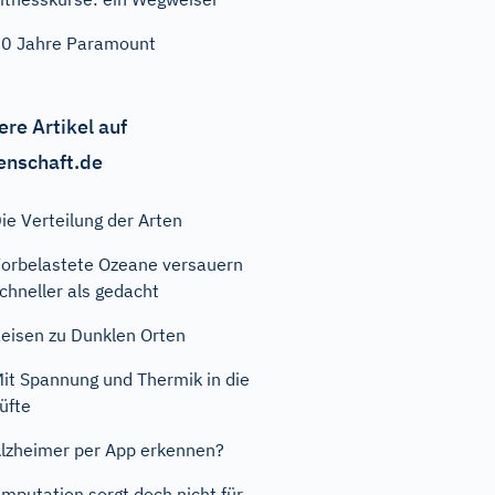
0 Jahre Paramount
ere Artikel auf
enschaft.de
ie Verteilung der Arten
orbelastete Ozeane versauern
chneller als gedacht
eisen zu Dunklen Orten
it Spannung und Thermik in die
üfte
lzheimer per App erkennen?
mputation sorgt doch nicht für