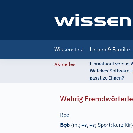
Main
Wissenstest
Lernen & Familie
navigation
Einmalkauf versus
Aktuelles
Welches Software-
passt zu Ihnen?
Wahrig Fremdwörterle
Bob
ọ
〈
–
–
〉
B
b
m.;
s,
s;
Sport
;
kurz für