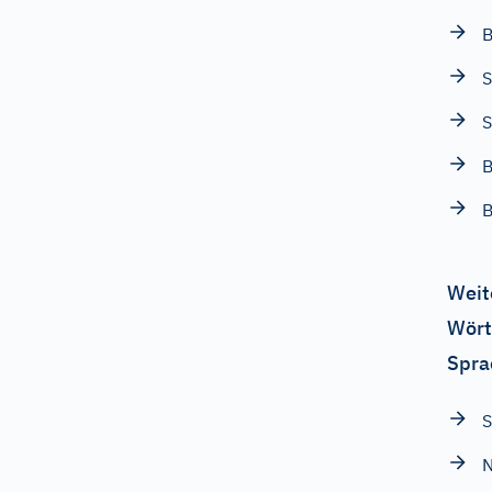
B
S
S
B
Weit
Wört
Spra
S