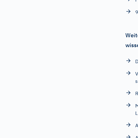
9
Weit
wiss
D
V
s
R
M
L
A
A