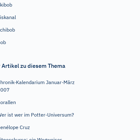
kibob
iskanal
chibob
Bob
 Artikel zu diesem Thema
hronik-Kalendarium Januar-März
2007
orallen
er ist wer im Potter-Universum?
enélope Cruz
itnesskurse: ein Wegweiser