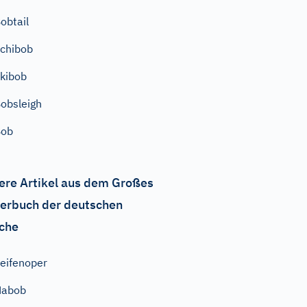
obtail
chibob
kibob
obsleigh
Bob
ere Artikel aus dem Großes
erbuch der deutschen
che
eifenoper
Nabob