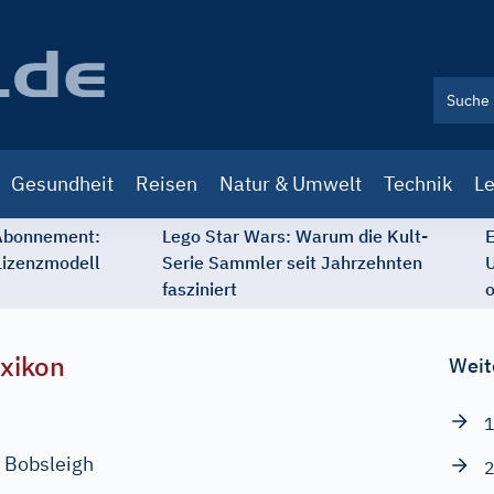
Gesundheit
Reisen
Natur & Umwelt
Technik
Le
 Abonnement:
Lego Star Wars: Warum die Kult-
E
Lizenzmodell
Serie Sammler seit Jahrzehnten
U
fasziniert
o
xikon
Weit
1
Bobsleigh
2