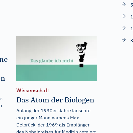
5
1
1
3
rne
en
Wissenschaft
Das Atom der Biologen
es
n
Anfang der 1930er-Jahre lauschte
ein junger Mann namens Max
Delbrück, der 1969 als Empfänger
des Nobelpreises für Medizin gefeiert