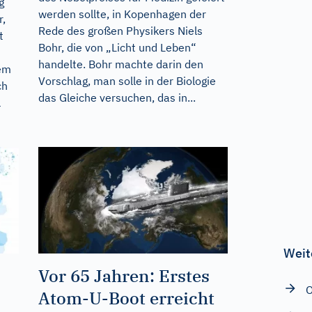
g
werden sollte, in Kopenhagen der
r,
Rede des großen Physikers Niels
t
Bohr, die von „Licht und Leben“
handelte. Bohr machte darin den
em
Vorschlag, man solle in der Biologie
ch
das Gleiche versuchen, das in...
l
Weit
Vor 65 Jahren: Erstes
O
Atom-U-Boot erreicht