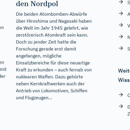
den Nordpol
S
Die beiden Atombomben-Abwürfe
A
über Hiroshima und Nagasaki haben
V
en
die Welt im Jahr 1945 gelehrt, wie
zerstörerisch Atomkraft sein kann.
N
Doch zu jender Zeit hatte die
Forschung gerade erst damit
S
angefangen, mögliche
en
Einsatzbereiche für diese neuartige
mit
Kraft zu erkunden – auch fernab von
Weit
der
nuklearen Waffen. Dazu gehörte
Wiss
neben Kernkraftwerken auch der
Antrieb von Lokomotiven, Schiffen
C
und Flugzeugen...
D
Z