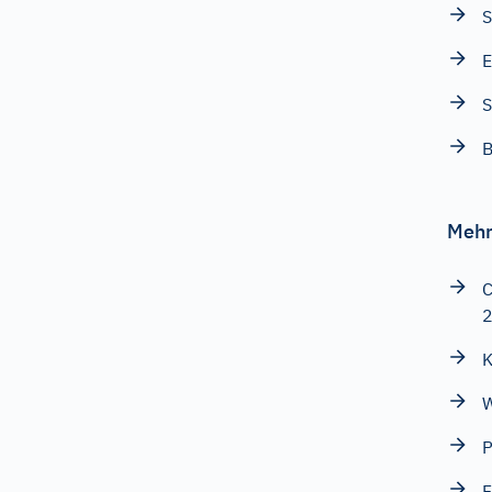
S
E
S
Mehr
C
K
W
P
F