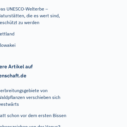
as UNESCO-Welterbe –
aturstätten, die es wert sind,
eschützt zu werden
ettland
lowakei
ere Artikel auf
enschaft.de
erbreitungsgebiete von
aldpflanzen verschieben sich
estwärts
att schon vor dem ersten Bissen
ebenszeichen von der Venus?