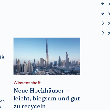
3
3
2
2
ik
Wissenschaft
Neue Hochhäuser –
leicht, biegsam und gut
ten
zu recyceln
n