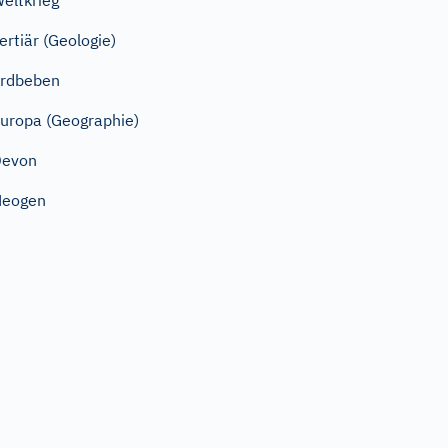
eltkrieg
ertiär (Geologie)
rdbeben
uropa (Geographie)
Devon
Neogen