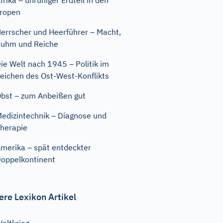
frika – unruhiger Erdteil in den
ropen
errscher und Heerführer – Macht,
uhm und Reiche
ie Welt nach 1945 – Politik im
eichen des Ost-West-Konflikts
bst – zum Anbeißen gut
edizintechnik – Diagnose und
herapie
merika – spät entdeckter
oppelkontinent
ere Lexikon Artikel