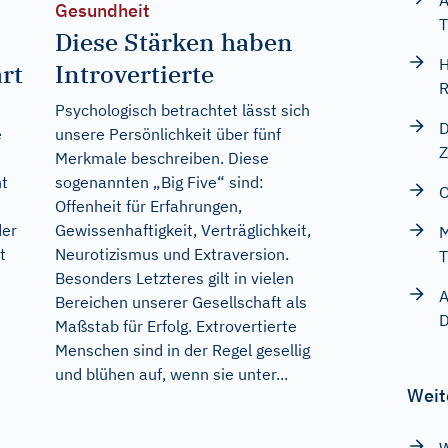
A
Gesundheit
T
Diese Stärken haben
H
rt
Introvertierte
R
Psychologisch betrachtet lässt sich
D
e
unsere Persönlichkeit über fünf
Z
Merkmale beschreiben. Diese
t
sogenannten „Big Five“ sind:
O
Offenheit für Erfahrungen,
der
Gewissenhaftigkeit, Verträglichkeit,
M
t
Neurotizismus und Extraversion.
T
Besonders Letzteres gilt in vielen
A
Bereichen unserer Gesellschaft als
D
Maßstab für Erfolg. Extrovertierte
Menschen sind in der Regel gesellig
und blühen auf, wenn sie unter...
Weit