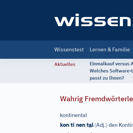
Main
Wissenstest
Lernen & Familie
navigation
Einmalkauf versus
Aktuelles
Welches Software-
passt zu Ihnen?
Wahrig Fremdwörterle
kontinental
〈
〉
kon
|
ti
|
nen
|
t
a
l
Adj.
den Kontin