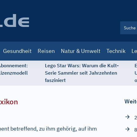
Gesundheit
Reisen
Natur & Umwelt
Technik
Le
 Abonnement:
Lego Star Wars: Warum die Kult-
E
Lizenzmodell
Serie Sammler seit Jahrzehnten
U
fasziniert
o
xikon
Weit
2
ent betreffend, zu ihm gehörig, auf ihm
8