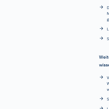
D
N
g
L
S
Weit
wiss
V
W
w
S
L