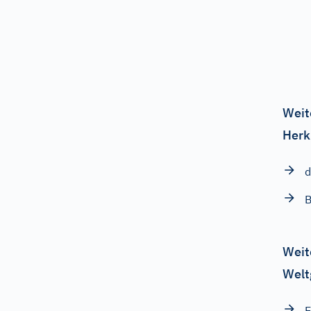
Weit
Herk
d
B
Weit
Welt
E