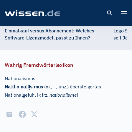
Open 
Einmalkauf versus Abonnement: Welches
Lego St
Software-Lizenzmodell passt zu Ihnen?
seit Jah
Wahrig Fremdwörterlexikon
Nationalismus
ị
〈
–
〉
Na
|
ti
|
o
|
na
|
l
s
|
mus
m.;
; unz.
übersteigertes
Nationalgefühl
[
<
frz.
nationalisme
]