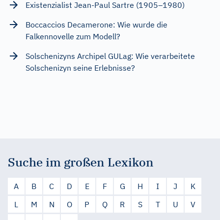
Existenzialist Jean-Paul Sartre (1905–1980)
Boccaccios Decamerone: Wie wurde die
Falkennovelle zum Modell?
Solschenizyns Archipel GULag: Wie verarbeitete
Solschenizyn seine Erlebnisse?
Suche im großen Lexikon
A
B
C
D
E
F
G
H
I
J
K
L
M
N
O
P
Q
R
S
T
U
V