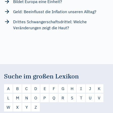
Bildet Europa eine Einheit?
Geld: Beeinflusst die Inflation unseren Alltag?
Drittes Schwangerschaftsdrittel: Welche
Veränderungen zeigt die Haut?
Suche im großen Lexikon
A
B
C
D
E
F
G
H
I
J
K
L
M
N
O
P
Q
R
S
T
U
V
W
X
Y
Z