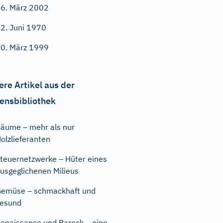
6. März 2002
2. Juni 1970
0. März 1999
ere Artikel aus der
ensbibliothek
äume – mehr als nur
olzlieferanten
teuernetzwerke – Hüter eines
usgeglichenen Milieus
emüse – schmackhaft und
esund
enaissance und Barock – eine