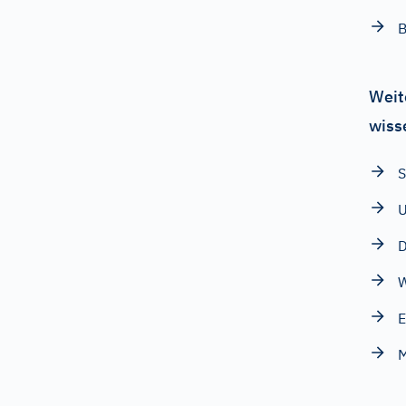
B
Weit
wiss
S
U
D
W
E
M