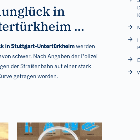
S
unglück in
D
K
tertürkheim ...
N
H
k in Stuttgart-Untertürkheim
werden
P
davon schwer. Nach Angaben der Polizei
E
en der Straßenbahn auf einer stark
W
Kurve getragen worden.