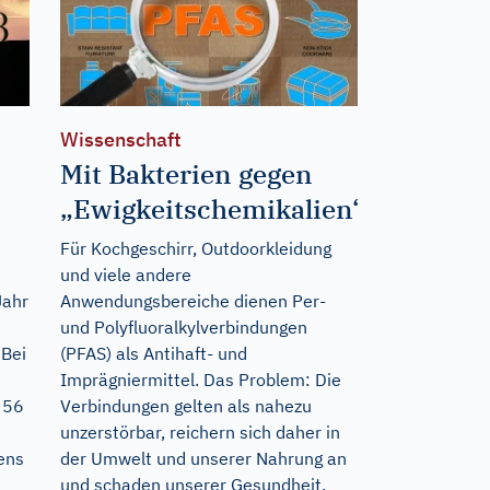
Wissenschaft
Mit Bakterien gegen
„Ewigkeitschemikalien“
Für Kochgeschirr, Outdoorkleidung
und viele andere
Jahr
Anwendungsbereiche dienen Per-
und Polyfluoralkylverbindungen
 Bei
(PFAS) als Antihaft- und
Imprägniermittel. Das Problem: Die
 56
Verbindungen gelten als nahezu
unzerstörbar, reichern sich daher in
ens
der Umwelt und unserer Nahrung an
und schaden unserer Gesundheit.