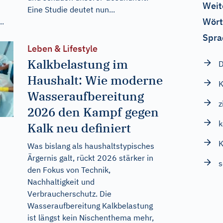
Weit
Eine Studie deutet nun...
Wört
..
Spra
Leben & Lifestyle
Kalkbelastung im
D
Haushalt: Wie moderne
K
Wasseraufbereitung
z
2026 den Kampf gegen
Kalk neu definiert
K
Was bislang als haushaltstypisches
Ärgernis galt, rückt 2026 stärker in
s
den Fokus von Technik,
Nachhaltigkeit und
Verbraucherschutz. Die
Wasseraufbereitung Kalkbelastung
ist längst kein Nischenthema mehr,