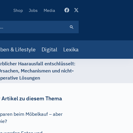
Secondary
Shop
Jobs
Media
Navigation
ben & Lifestyle
Digital
Lexika
rblicher Haarausfall entschlüsselt:
rsachen, Mechanismen und nicht-
perative Lösungen
 Artikel zu diesem Thema
paren beim Möbelkauf – aber
ie?