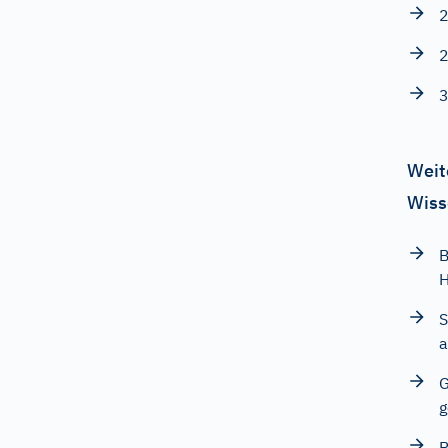
2
2
3
Weit
Wiss
B
H
S
a
G
g
R