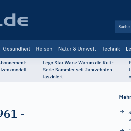
Gesundheit
Reisen
Natur & Umwelt
Technik
Le
 Abonnement:
Lego Star Wars: Warum die Kult-
E
Lizenzmodell
Serie Sammler seit Jahrzehnten
U
fasziniert
o
Mehr
961
-
S
w