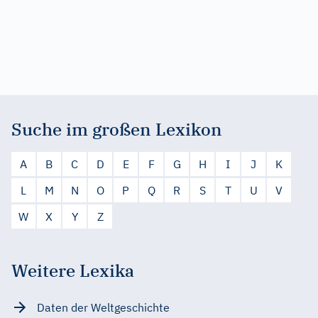
Suche im großen Lexikon
A
B
C
D
E
F
G
H
I
J
K
L
M
N
O
P
Q
R
S
T
U
V
W
X
Y
Z
Weitere Lexika
Daten der Weltgeschichte