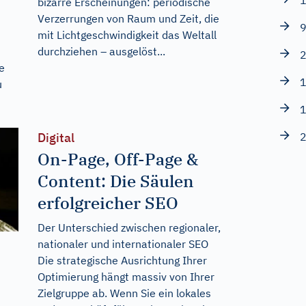
1
bizarre Erscheinungen: periodische
Verzerrungen von Raum und Zeit, die
9
mit Lichtgeschwindigkeit das Weltall
durchziehen – ausgelöst...
2
e
1
u
1
Digital
2
On-Page, Off-Page &
Content: Die Säulen
erfolgreicher SEO
Der Unterschied zwischen regionaler,
nationaler und internationaler SEO
Die strategische Ausrichtung Ihrer
Optimierung hängt massiv von Ihrer
Zielgruppe ab. Wenn Sie ein lokales