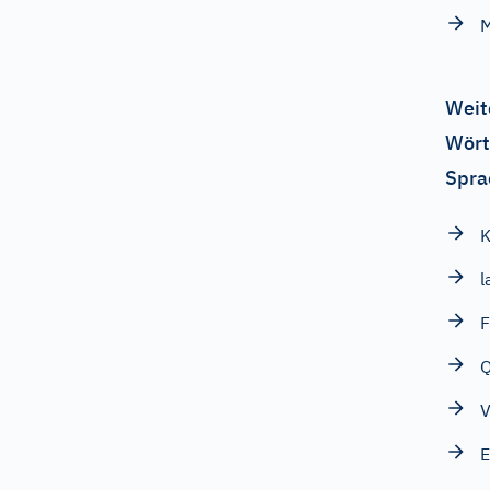
M
Weit
Wört
Spra
K
l
F
Q
V
E