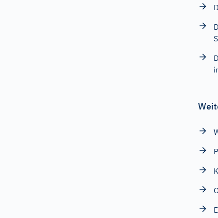
D
D
S
D
i
Weit
W
P
K
O
E