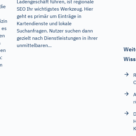
Ladengeschäft führen, ist regionale
die
SEO Ihr wichtigstes Werkzeug. Hier
geht es primär um Einträge in
izin
Kartendienste und lokale
s es
Suchanfragen. Nutzer suchen dann
ten
gezielt nach Dienstleistungen in ihrer
m
unmittelbaren...
Weit
hen
n:
Wiss
Im
R
O
A
r
D
H
K