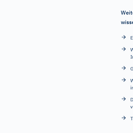
Weit
wiss
E
W
G
W
i
D
v
T