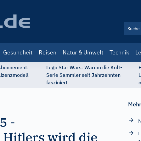
Gesundheit
Reisen
Natur & Umwelt
Technik
Le
 Abonnement:
Lego Star Wars: Warum die Kult-
E
Lizenzmodell
Serie Sammler seit Jahrzehnten
U
fasziniert
o
Mehr
35
-
N
 Hitlers wird die
L