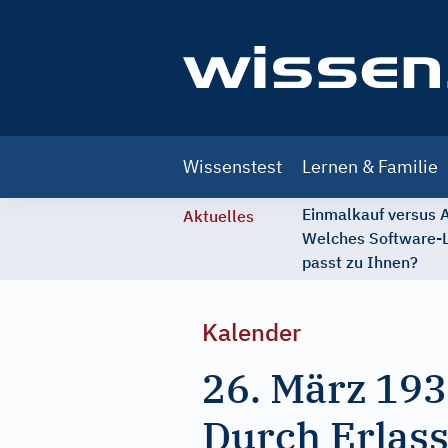
Main
Wissenstest
Lernen & Familie
navigation
Einmalkauf versus
Aktuelles
Welches Software-
passt zu Ihnen?
Kalender
26. März 19
Durch Erlass