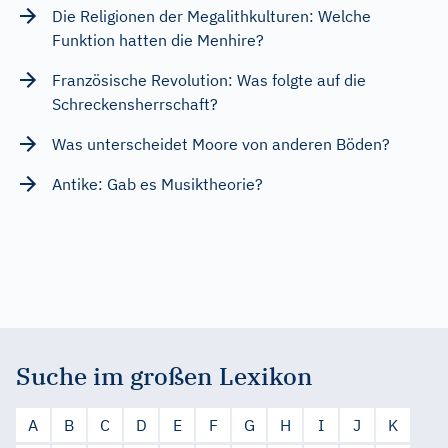
Die Religionen der Megalithkulturen: Welche
Funktion hatten die Menhire?
Französische Revolution: Was folgte auf die
Schreckensherrschaft?
Was unterscheidet Moore von anderen Böden?
Antike: Gab es Musiktheorie?
Suche im großen Lexikon
A
B
C
D
E
F
G
H
I
J
K