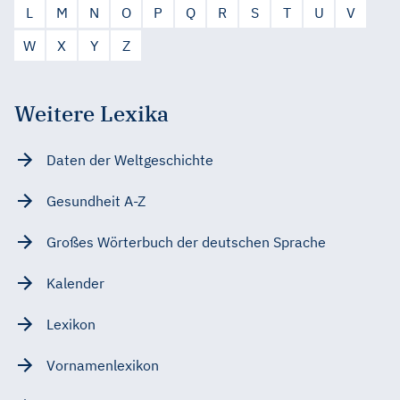
L
M
N
O
P
Q
R
S
T
U
V
W
X
Y
Z
Weitere Lexika
Daten der Weltgeschichte
Gesundheit A-Z
Großes Wörterbuch der deutschen Sprache
Kalender
Lexikon
Vornamenlexikon